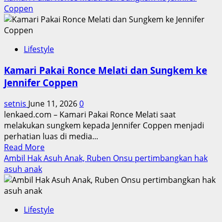
about
Coppen
Justin
Hubner
Curi
Lifestyle
Perhatian
di
Kamari Pakai Ronce Melati dan Sungkem ke
Akad
Jennifer Coppen
Jennifer
Coppen
setnis
June 11, 2026
0
lenkaed.com – Kamari Pakai Ronce Melati saat
melakukan sungkem kepada Jennifer Coppen menjadi
perhatian luas di media...
Read
Read More
more
Ambil Hak Asuh Anak, Ruben Onsu pertimbangkan hak
about
asuh anak
Kamari
Pakai
Ronce
Lifestyle
Melati