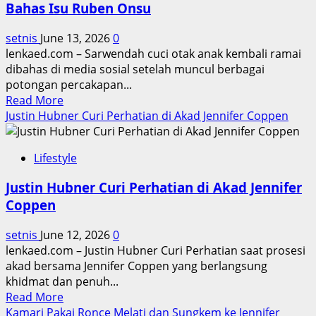
Bahas Isu Ruben Onsu
setnis
June 13, 2026
0
lenkaed.com – Sarwendah cuci otak anak kembali ramai
dibahas di media sosial setelah muncul berbagai
potongan percakapan...
Read
Read More
more
Justin Hubner Curi Perhatian di Akad Jennifer Coppen
about
Sarwendah
Lifestyle
Cuci
Otak
Justin Hubner Curi Perhatian di Akad Jennifer
Anak,
Coppen
Betrand
Peto
setnis
June 12, 2026
0
Bahas
lenkaed.com – Justin Hubner Curi Perhatian saat prosesi
Isu
akad bersama Jennifer Coppen yang berlangsung
Ruben
khidmat dan penuh...
Onsu
Read
Read More
more
Kamari Pakai Ronce Melati dan Sungkem ke Jennifer