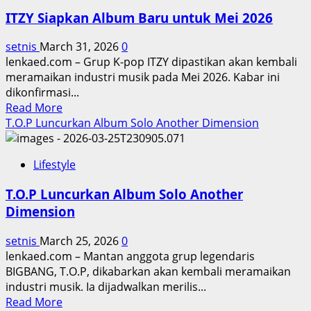
El
ITZY Siapkan Album Baru untuk Mei 2026
Rumi
Gelar
setnis
March 31, 2026
0
Resepsi
lenkaed.com – Grup K-pop ITZY dipastikan akan kembali
Dihadiri
meramaikan industri musik pada Mei 2026. Kabar ini
2.000
dikonfirmasi...
Tamu
Read
Read More
more
T.O.P Luncurkan Album Solo Another Dimension
about
ITZY
Lifestyle
Siapkan
Album
T.O.P Luncurkan Album Solo Another
Baru
Dimension
untuk
Mei
setnis
March 25, 2026
0
2026
lenkaed.com – Mantan anggota grup legendaris
BIGBANG, T.O.P, dikabarkan akan kembali meramaikan
industri musik. Ia dijadwalkan merilis...
Read
Read More