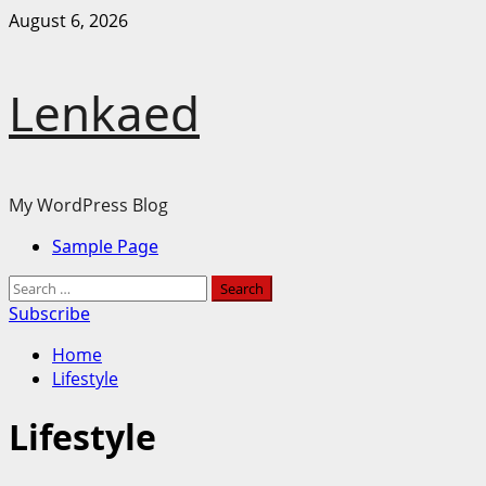
Skip
August 6, 2026
to
content
Lenkaed
My WordPress Blog
Primary
Sample Page
Menu
Search
for:
Subscribe
Home
Lifestyle
Lifestyle