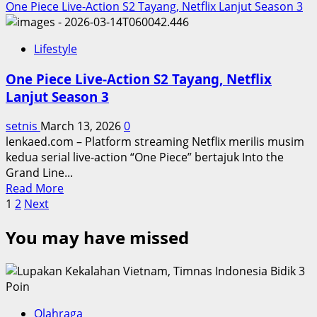
more
One Piece Live-Action S2 Tayang, Netflix Lanjut Season 3
about
T.O.P
Lifestyle
Luncurkan
Album
One Piece Live-Action S2 Tayang, Netflix
Solo
Lanjut Season 3
Another
Dimension
setnis
March 13, 2026
0
lenkaed.com – Platform streaming Netflix merilis musim
kedua serial live-action “One Piece” bertajuk Into the
Grand Line...
Read
Read More
Posts
more
1
2
Next
about
pagination
You may have missed
One
Piece
Live-
Action
S2
Tayang,
Olahraga