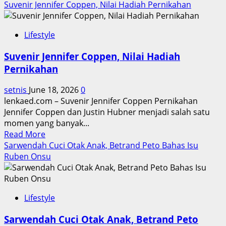
Suvenir Jennifer Coppen, Nilai Hadiah Pernikahan
Lifestyle
Suvenir Jennifer Coppen, Nilai Hadiah
Pernikahan
setnis
June 18, 2026
0
lenkaed.com – Suvenir Jennifer Coppen Pernikahan
Jennifer Coppen dan Justin Hubner menjadi salah satu
momen yang banyak...
Read
Read More
more
Sarwendah Cuci Otak Anak, Betrand Peto Bahas Isu
about
Ruben Onsu
Suvenir
Jennifer
Coppen,
Lifestyle
Nilai
Hadiah
Sarwendah Cuci Otak Anak, Betrand Peto
Pernikahan