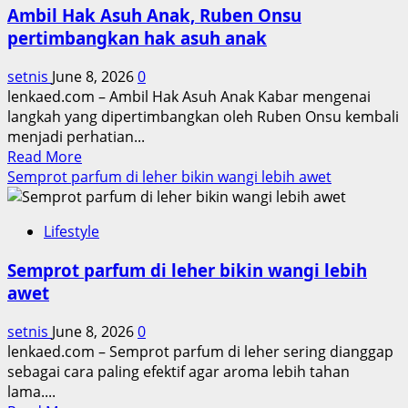
dan
Ambil Hak Asuh Anak, Ruben Onsu
Sungkem
pertimbangkan hak asuh anak
ke
Jennifer
setnis
June 8, 2026
0
Coppen
lenkaed.com – Ambil Hak Asuh Anak Kabar mengenai
langkah yang dipertimbangkan oleh Ruben Onsu kembali
menjadi perhatian...
Read
Read More
more
Semprot parfum di leher bikin wangi lebih awet
about
Ambil
Lifestyle
Hak
Asuh
Semprot parfum di leher bikin wangi lebih
Anak,
awet
Ruben
Onsu
setnis
June 8, 2026
0
pertimbangkan
lenkaed.com – Semprot parfum di leher sering dianggap
hak
sebagai cara paling efektif agar aroma lebih tahan
asuh
lama....
anak