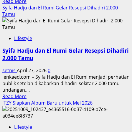
Read
Read More
more
Syifa Hadju dan El Rumi Gelar Resepsi Dihadiri 2.000
about
Tamu
Semprot
parfum
di
Lifestyle
leher
bikin
Syifa Hadju dan El Rumi Gelar Resepsi Dihadiri
wangi
2.000 Tamu
lebih
awet
setnis
April 27, 2026
0
lenkaed.com – Syifa Hadju dan El Rumi menjadi perhatian
publik setelah dikabarkan dihadiri sekitar 2.000 tamu
undangan....
Read
Read More
more
ITZY Siapkan Album Baru untuk Mei 2026
about
Syifa
Hadju
Lifestyle
dan