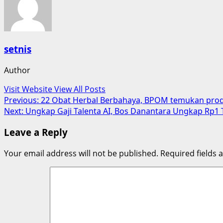
setnis
Author
Visit Website
View All Posts
Post
Previous:
22 Obat Herbal Berbahaya, BPOM temukan prod
Next:
Ungkap Gaji Talenta AI, Bos Danantara Ungkap Rp1 T
navigation
Leave a Reply
Your email address will not be published.
Required fields