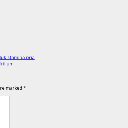
uk stamina pria
riliun
 are marked
*