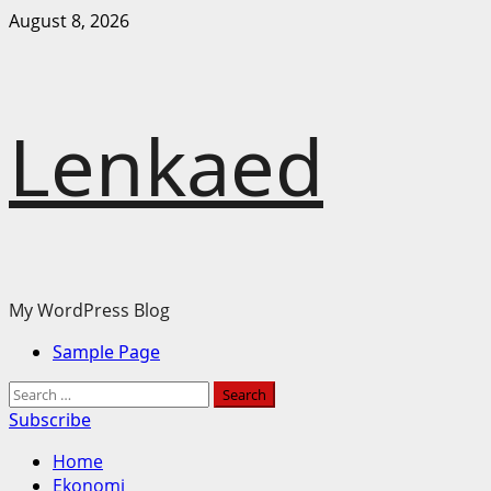
Skip
August 8, 2026
to
content
Lenkaed
My WordPress Blog
Primary
Sample Page
Menu
Search
for:
Subscribe
Home
Ekonomi