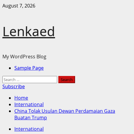
Skip
August 7, 2026
to
content
Lenkaed
My WordPress Blog
Primary
Sample Page
Menu
Search
for:
Subscribe
Home
International
China Tolak Usulan Dewan Perdamaian Gaza
Buatan Trump
International