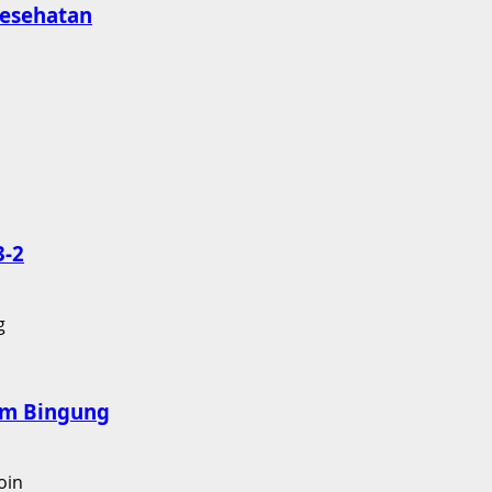
esehatan
3-2
nam Bingung