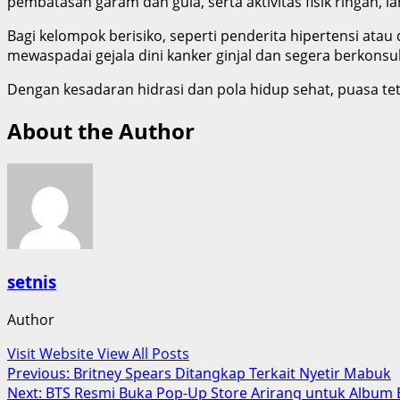
pembatasan garam dan gula, serta aktivitas fisik ringan, l
Bagi kelompok berisiko, seperti penderita hipertensi ata
mewaspadai gejala dini kanker ginjal dan segera berkonsu
Dengan kesadaran hidrasi dan pola hidup sehat, puasa te
About the Author
setnis
Author
Visit Website
View All Posts
Post
Previous:
Britney Spears Ditangkap Terkait Nyetir Mabuk
Next:
BTS Resmi Buka Pop-Up Store Arirang untuk Album 