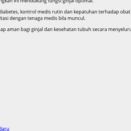
angkah ini mendukung fungsi ginjal optimal.
u diabetes, kontrol medis rutin dan kepatuhan terhadap oba
ltasi dengan tenaga medis bila muncul.
tap aman bagi ginjal dan kesehatan tubuh secara menyelur
Baru