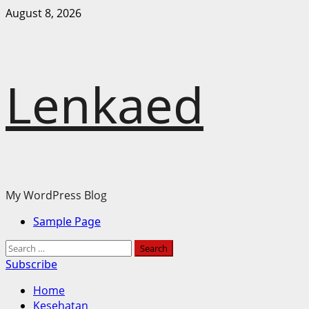
Skip
August 8, 2026
to
content
Lenkaed
My WordPress Blog
Primary
Sample Page
Menu
Search
for:
Subscribe
Home
Kesehatan