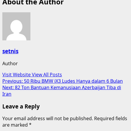
About the Author
setnis
Author
Visit Website
View All Posts
Post
Previous:
50 Ribu BMW iX3 Ludes Hanya dalam 6 Bulan
Next:
82 Ton Bantuan Kemanusiaan Azerbaijan Tiba di
navigation
Iran
Leave a Reply
Your email address will not be published.
Required fields
are marked
*