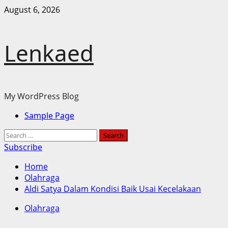
Skip
August 6, 2026
to
content
Lenkaed
My WordPress Blog
Primary
Sample Page
Menu
Search
for:
Subscribe
Home
Olahraga
Aldi Satya Dalam Kondisi Baik Usai Kecelakaan
Olahraga