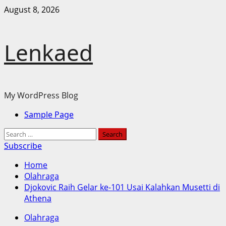
Skip
August 8, 2026
to
content
Lenkaed
My WordPress Blog
Primary
Sample Page
Menu
Search
for:
Subscribe
Home
Olahraga
Djokovic Raih Gelar ke-101 Usai Kalahkan Musetti di
Athena
Olahraga