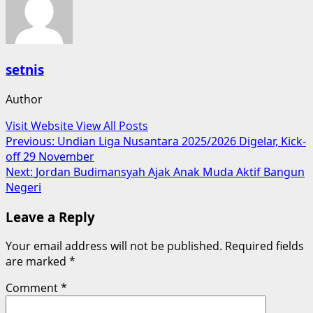
setnis
Author
Visit Website
View All Posts
Post
Previous:
Undian Liga Nusantara 2025/2026 Digelar, Kick-
off 29 November
navigation
Next:
Jordan Budimansyah Ajak Anak Muda Aktif Bangun
Negeri
Leave a Reply
Your email address will not be published.
Required fields
are marked
*
Comment
*