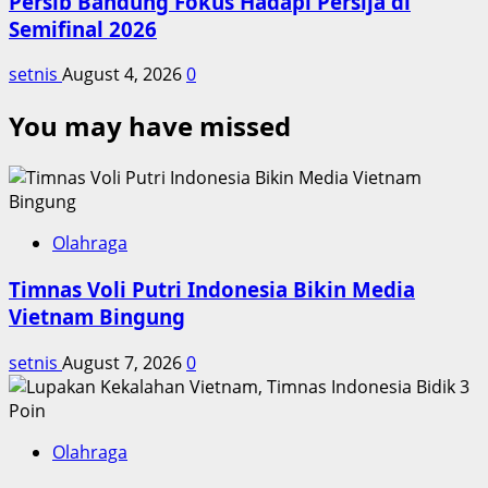
Persib Bandung Fokus Hadapi Persija di
Semifinal 2026
setnis
August 4, 2026
0
You may have missed
Olahraga
Timnas Voli Putri Indonesia Bikin Media
Vietnam Bingung
setnis
August 7, 2026
0
Olahraga