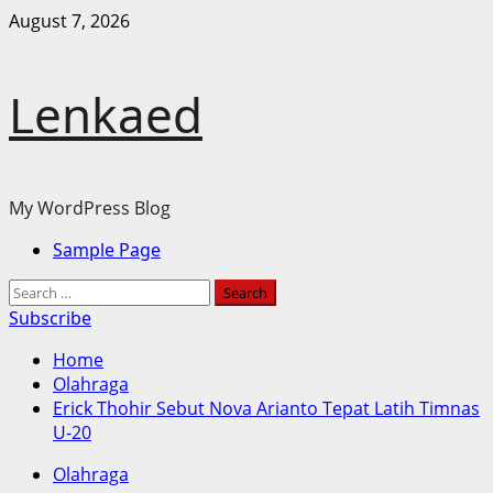
Skip
August 7, 2026
to
content
Lenkaed
My WordPress Blog
Primary
Sample Page
Menu
Search
for:
Subscribe
Home
Olahraga
Erick Thohir Sebut Nova Arianto Tepat Latih Timnas
U-20
Olahraga