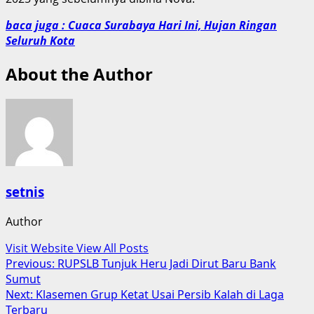
baca juga : Cuaca Surabaya Hari Ini, Hujan Ringan
Seluruh Kota
About the Author
setnis
Author
Visit Website
View All Posts
Post
Previous:
RUPSLB Tunjuk Heru Jadi Dirut Baru Bank
Sumut
navigation
Next:
Klasemen Grup Ketat Usai Persib Kalah di Laga
Terbaru