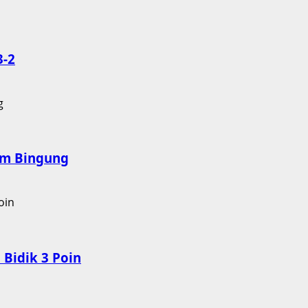
3-2
nam Bingung
Bidik 3 Poin