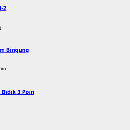
3-2
nam Bingung
Bidik 3 Poin