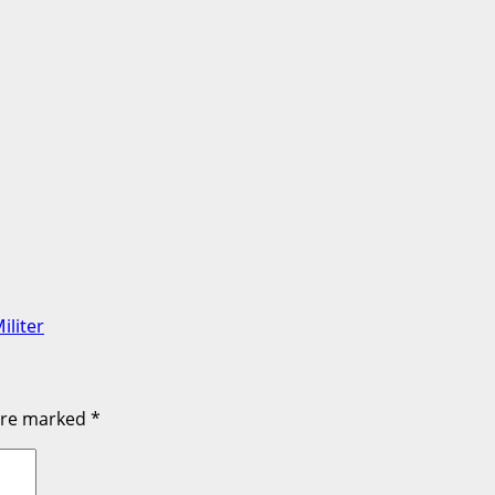
iliter
 are marked
*