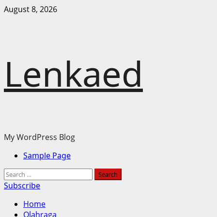
Skip
August 8, 2026
to
content
Lenkaed
My WordPress Blog
Primary
Sample Page
Menu
Search
for:
Subscribe
Home
Olahraga