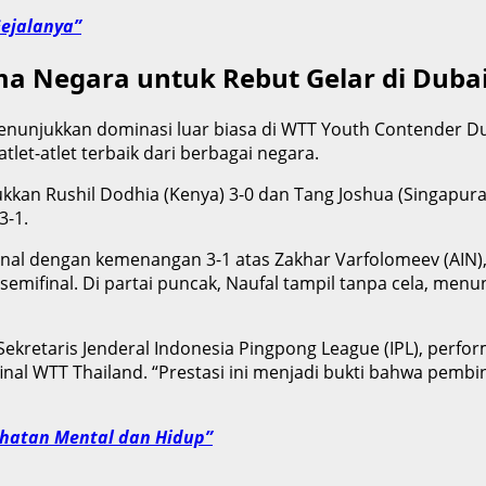
Gejalanya”
ma Negara untuk Rebut Gelar di Duba
unjukkan dominasi luar biasa di WTT Youth Contender Duba
et-atlet terbaik dari berbagai negara.
an Rushil Dodhia (Kenya) 3-0 dan Tang Joshua (Singapura)
3-1.
inal dengan kemenangan 3-1 atas Zakhar Varfolomeev (AIN),
mifinal. Di partai puncak, Naufal tampil tanpa cela, menu
kretaris Jenderal Indonesia Pingpong League (IPL), perform
inal WTT Thailand. “Prestasi ini menjadi bukti bahwa pe
sehatan Mental dan Hidup”