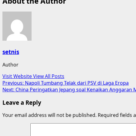
About the Author
setnis
Author
Visit Website
View All Posts
Post
Previous:
Napoli Tumbang Telak dari PSV di Laga Eropa
Next:
China Peringatkan Jepang soal Kenaikan Anggaran M
navigation
Leave a Reply
Your email address will not be published.
Required fields