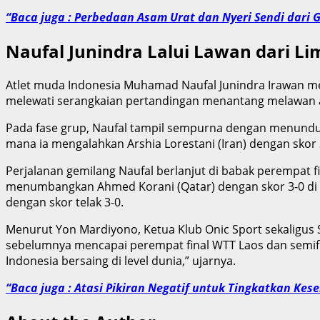
“Baca juga : Perbedaan Asam Urat dan Nyeri Sendi dari 
Naufal Junindra Lalui Lawan dari Li
Atlet muda Indonesia Muhamad Naufal Junindra Irawan men
melewati serangkaian pertandingan menantang melawan atl
Pada fase grup, Naufal tampil sempurna dengan menundukk
mana ia mengalahkan Arshia Lorestani (Iran) dengan skor 
Perjalanan gemilang Naufal berlanjut di babak perempat f
menumbangkan Ahmed Korani (Qatar) dengan skor 3-0 di se
dengan skor telak 3-0.
Menurut Yon Mardiyono, Ketua Klub Onic Sport sekaligus Se
sebelumnya mencapai perempat final WTT Laos dan semif
Indonesia bersaing di level dunia,” ujarnya.
“Baca juga : Atasi Pikiran Negatif untuk Tingkatkan Ke