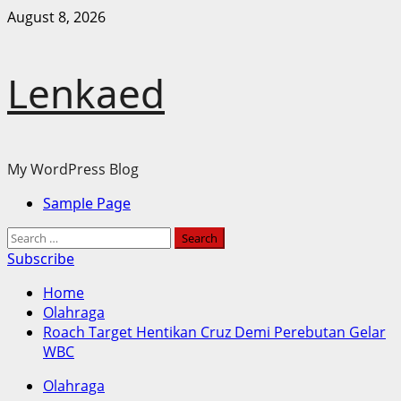
Skip
August 8, 2026
to
content
Lenkaed
My WordPress Blog
Primary
Sample Page
Menu
Search
for:
Subscribe
Home
Olahraga
Roach Target Hentikan Cruz Demi Perebutan Gelar
WBC
Olahraga