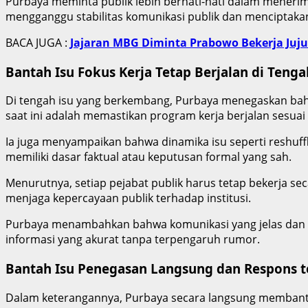
Purbaya meminta publik lebih berhati-hati dalam menerima
mengganggu stabilitas komunikasi publik dan menciptakan 
BACA JUGA :
Jajaran MBG Diminta Prabowo Bekerja Juj
Bantah Isu Fokus Kerja Tetap Berjalan di Tenga
Di tengah isu yang berkembang, Purbaya menegaskan bahw
saat ini adalah memastikan program kerja berjalan sesuai 
Ia juga menyampaikan bahwa dinamika isu seperti reshuf
memiliki dasar faktual atau keputusan formal yang sah.
Menurutnya, setiap pejabat publik harus tetap bekerja sec
menjaga kepercayaan publik terhadap institusi.
Purbaya menambahkan bahwa komunikasi yang jelas dan t
informasi yang akurat tanpa terpengaruh rumor.
Bantah Isu Penegasan Langsung dan Respons t
Dalam keterangannya, Purbaya secara langsung membantah