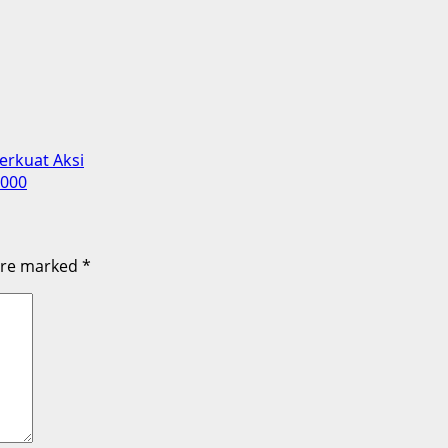
rkuat Aksi
.000
 are marked
*