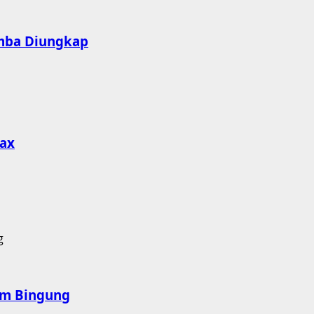
emba Diungkap
oax
nam Bingung