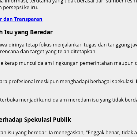
 informasi, terutama yang tidak berasal dari sumber resmi
persepsi keliru.
ur dan Transparan
h Isu yang Beredar
a dirinya tetap fokus menjalankan tugas dan tanggung ja
rencana dan target yang telah ditetapkan.
fle kerap muncul dalam lingkungan pemerintahan maupun or
ara profesional meskipun menghadapi berbagai spekulasi. Ha
erbuka menjadi kunci dalam meredam isu yang tidak ber
erhadap Spekulasi Publik
 isu yang beredar. Ia menegaskan, “Enggak benar, tidak a