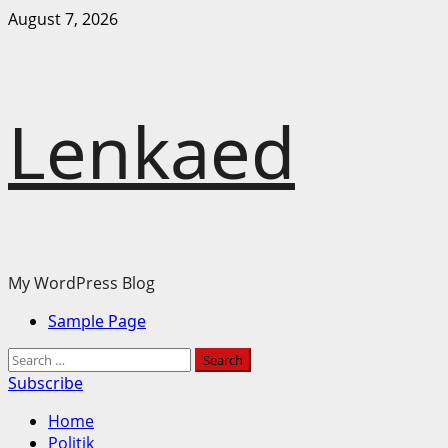
Skip
August 7, 2026
to
content
Lenkaed
My WordPress Blog
Primary
Sample Page
Menu
Search
for:
Subscribe
Home
Politik