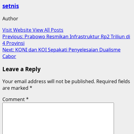
setnis
Author
Visit Website
View All Posts
Post
Previous:
Prabowo Resmikan Infrastruktur Rp2 Triliun di
4 Provinsi
navigation
Next:
KONI dan KOI Sepakati Penyelesaian Dualisme
Cabor
Leave a Reply
Your email address will not be published.
Required fields
are marked
*
Comment
*