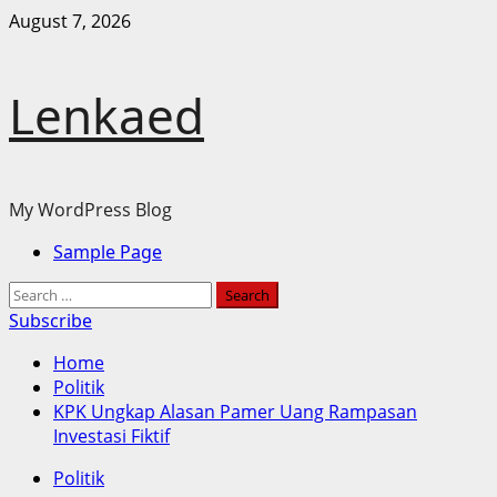
Skip
August 7, 2026
to
content
Lenkaed
My WordPress Blog
Primary
Sample Page
Menu
Search
for:
Subscribe
Home
Politik
KPK Ungkap Alasan Pamer Uang Rampasan
Investasi Fiktif
Politik