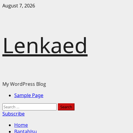
Skip
August 7, 2026
to
content
Lenkaed
My WordPress Blog
Primary
Sample Page
Menu
Search
for:
Subscribe
Home
BantahIsu