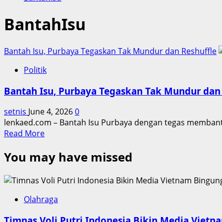
BantahIsu
Bantah Isu, Purbaya Tegaskan Tak Mundur dan Reshuffle
Politik
Bantah Isu, Purbaya Tegaskan Tak Mundur dan 
setnis
June 4, 2026
0
lenkaed.com – Bantah Isu Purbaya dengan tegas membanta
Read
Read More
more
You may have missed
about
Bantah
Isu,
Purbaya
Tegaskan
Olahraga
Tak
Timnas Voli Putri Indonesia Bikin Media Viet
Mundur