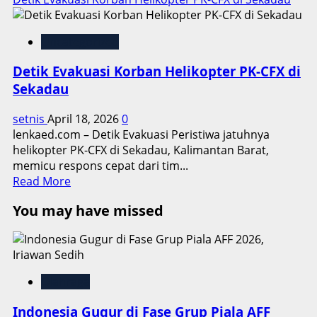
Uncategorized
Detik Evakuasi Korban Helikopter PK-CFX di
Sekadau
setnis
April 18, 2026
0
lenkaed.com – Detik Evakuasi Peristiwa jatuhnya
helikopter PK-CFX di Sekadau, Kalimantan Barat,
memicu respons cepat dari tim...
Read
Read More
more
You may have missed
about
Detik
Evakuasi
Korban
Helikopter
Olahraga
PK-
CFX
Indonesia Gugur di Fase Grup Piala AFF