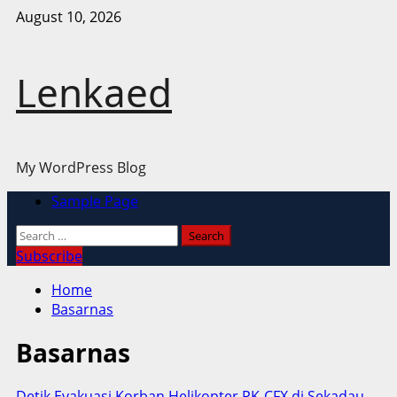
Skip
August 10, 2026
to
content
Lenkaed
My WordPress Blog
Primary
Sample Page
Menu
Search
for:
Subscribe
Home
Basarnas
Basarnas
Detik Evakuasi Korban Helikopter PK-CFX di Sekadau