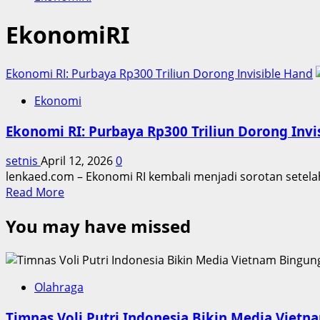
EkonomiRI
Ekonomi RI: Purbaya Rp300 Triliun Dorong Invisible Hand
Ekonomi
Ekonomi RI: Purbaya Rp300 Triliun Dorong Invi
setnis
April 12, 2026
0
lenkaed.com – Ekonomi RI kembali menjadi sorotan setela
Read
Read More
more
You may have missed
about
Ekonomi
RI:
Purbaya
Rp300
Olahraga
Triliun
Timnas Voli Putri Indonesia Bikin Media Viet
Dorong