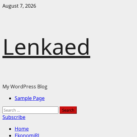
Skip
August 7, 2026
to
content
Lenkaed
My WordPress Blog
Primary
Sample Page
Menu
Search
for:
Subscribe
Home
EkonomiRI