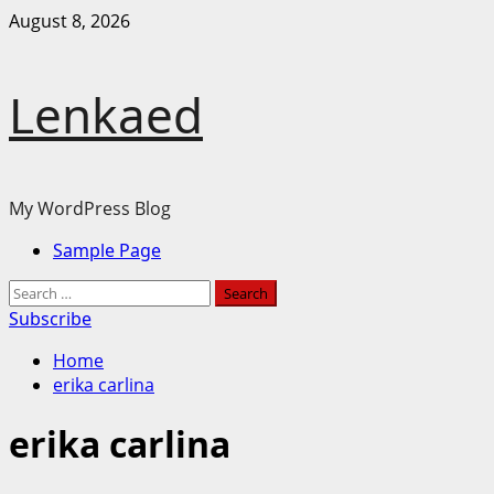
Skip
August 8, 2026
to
content
Lenkaed
My WordPress Blog
Primary
Sample Page
Menu
Search
for:
Subscribe
Home
erika carlina
erika carlina