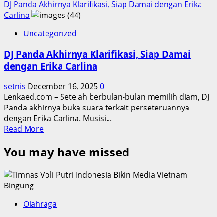
DJ Panda Akhirnya Klarifikasi, Siap Damai dengan Erika
Carlina
Uncategorized
DJ Panda Akhirnya Klarifikasi, Siap Damai
dengan Erika Carlina
setnis
December 16, 2025
0
Lenkaed.com – Setelah berbulan-bulan memilih diam, DJ
Panda akhirnya buka suara terkait perseteruannya
dengan Erika Carlina. Musisi...
Read
Read More
more
You may have missed
about
DJ
Panda
Akhirnya
Klarifikasi,
Siap
Olahraga
Damai