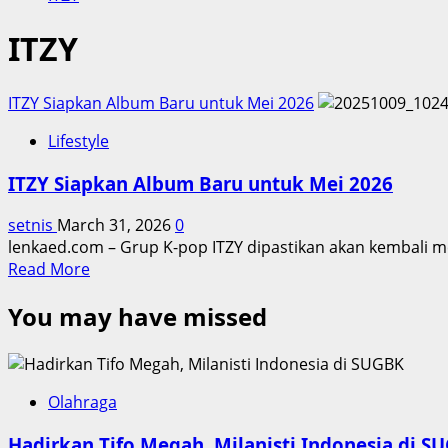
ITZY
ITZY Siapkan Album Baru untuk Mei 2026
Lifestyle
ITZY Siapkan Album Baru untuk Mei 2026
setnis
March 31, 2026
0
lenkaed.com – Grup K-pop ITZY dipastikan akan kembali me
Read
Read More
more
You may have missed
about
ITZY
Siapkan
Album
Baru
Olahraga
untuk
Hadirkan Tifo Megah, Milanisti Indonesia di S
Mei