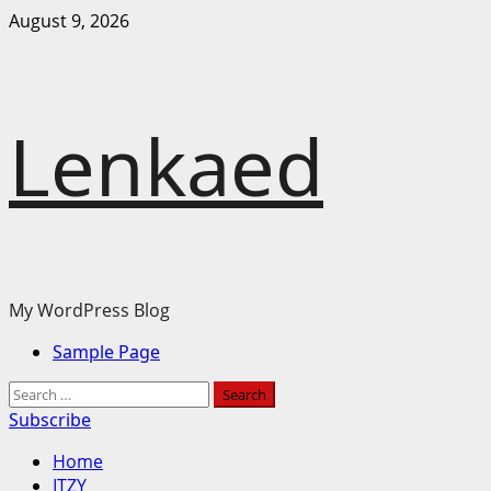
Skip
August 9, 2026
to
content
Lenkaed
My WordPress Blog
Primary
Sample Page
Menu
Search
for:
Subscribe
Home
ITZY