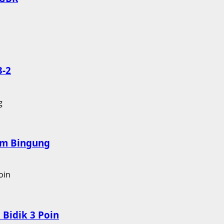
3-2
nam Bingung
Bidik 3 Poin