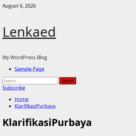
Skip
August 6, 2026
to
content
Lenkaed
My WordPress Blog
Primary
Sample Page
Menu
Search
for:
Subscribe
Home
KlarifikasiPurbaya
KlarifikasiPurbaya