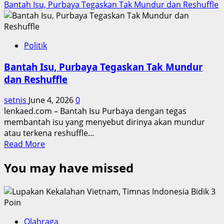
Bantah Isu, Purbaya Tegaskan Tak Mundur dan Reshuffle
Politik
Bantah Isu, Purbaya Tegaskan Tak Mundur
dan Reshuffle
setnis
June 4, 2026
0
lenkaed.com – Bantah Isu Purbaya dengan tegas
membantah isu yang menyebut dirinya akan mundur
atau terkena reshuffle...
Read
Read More
more
You may have missed
about
Bantah
Isu,
Purbaya
Tegaskan
Tak
Olahraga