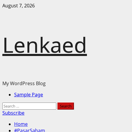
Skip
August 7, 2026
to
content
Lenkaed
My WordPress Blog
Primary
Sample Page
Menu
Search
for:
Subscribe
Home
#PasarSaham