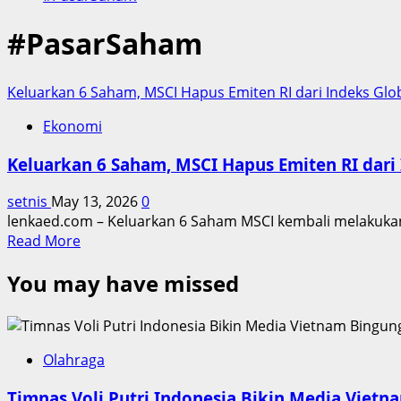
#PasarSaham
Keluarkan 6 Saham, MSCI Hapus Emiten RI dari Indeks Glo
Ekonomi
Keluarkan 6 Saham, MSCI Hapus Emiten RI dari
setnis
May 13, 2026
0
lenkaed.com – Keluarkan 6 Saham MSCI kembali melakukan
Read
Read More
more
You may have missed
about
Keluarkan
6
Saham,
MSCI
Olahraga
Hapus
Timnas Voli Putri Indonesia Bikin Media Viet
Emiten