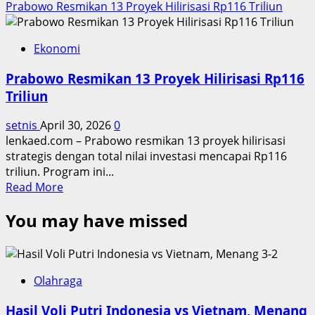
Prabowo Resmikan 13 Proyek Hilirisasi Rp116 Triliun
Ekonomi
Prabowo Resmikan 13 Proyek Hilirisasi Rp116
Triliun
setnis
April 30, 2026
0
lenkaed.com – Prabowo resmikan 13 proyek hilirisasi
strategis dengan total nilai investasi mencapai Rp116
triliun. Program ini...
Read
Read More
more
You may have missed
about
Prabowo
Resmikan
13
Proyek
Olahraga
Hilirisasi
Hasil Voli Putri Indonesia vs Vietnam, Menang
Rp116