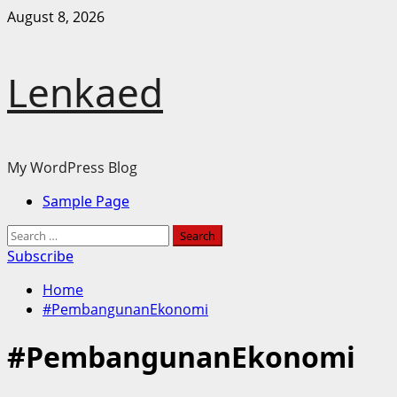
Skip
August 8, 2026
to
content
Lenkaed
My WordPress Blog
Primary
Sample Page
Menu
Search
for:
Subscribe
Home
#PembangunanEkonomi
#PembangunanEkonomi