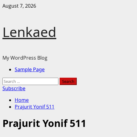
Skip
August 7, 2026
to
content
Lenkaed
My WordPress Blog
Primary
Sample Page
Menu
Search
for:
Subscribe
Home
Prajurit Yonif 511
Prajurit Yonif 511