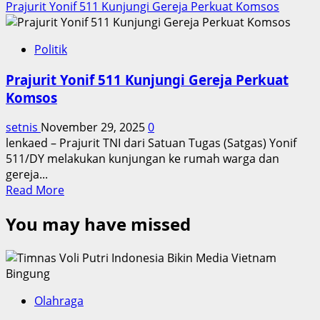
Prajurit Yonif 511 Kunjungi Gereja Perkuat Komsos
Politik
Prajurit Yonif 511 Kunjungi Gereja Perkuat
Komsos
setnis
November 29, 2025
0
lenkaed – Prajurit TNI dari Satuan Tugas (Satgas) Yonif
511/DY melakukan kunjungan ke rumah warga dan
gereja...
Read
Read More
more
You may have missed
about
Prajurit
Yonif
511
Kunjungi
Gereja
Olahraga
Perkuat