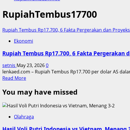
RupiahTembus17700
Rupiah Tembus Rp17.700, 6 Fakta Pergerakan dan Proyeks
Ekonomi
Rupiah Tembus Rp17.700, 6 Fakta Pergerakan d
setnis
May 23, 2026
0
lenkaed.com – Rupiah Tembus Rp17.700 per dolar AS dalam 
Read
Read More
more
You may have missed
about
Rupiah
Tembus
Rp17.700,
6
Olahraga
Fakta
Hasil Voli Putri Indonesia vs Vietnam, Menang 
Pergerakan