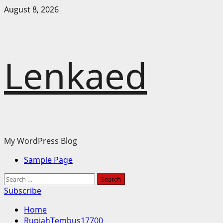
Skip
August 8, 2026
to
content
Lenkaed
My WordPress Blog
Primary
Sample Page
Menu
Search
for:
Subscribe
Home
RupiahTembus17700