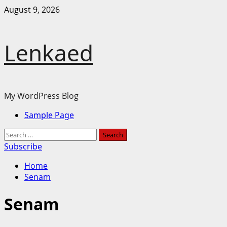
Skip
August 9, 2026
to
content
Lenkaed
My WordPress Blog
Primary
Sample Page
Menu
Search
for:
Subscribe
Home
Senam
Senam