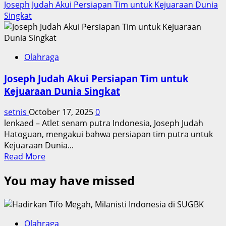
Joseph Judah Akui Persiapan Tim untuk Kejuaraan Dunia
Singkat
Olahraga
Joseph Judah Akui Persiapan Tim untuk
Kejuaraan Dunia Singkat
setnis
October 17, 2025
0
lenkaed – Atlet senam putra Indonesia, Joseph Judah
Hatoguan, mengakui bahwa persiapan tim putra untuk
Kejuaraan Dunia...
Read
Read More
more
You may have missed
about
Joseph
Judah
Akui
Persiapan
Olahraga