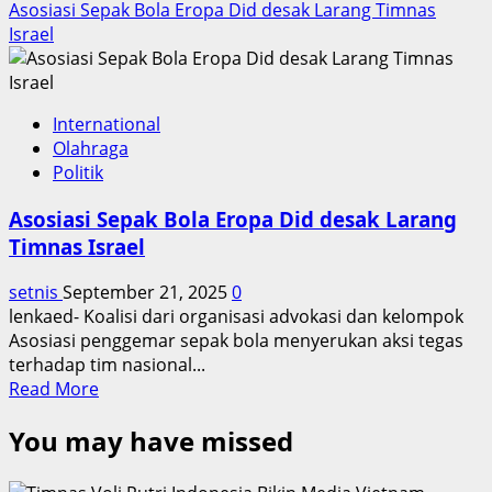
Asosiasi Sepak Bola Eropa Did desak Larang Timnas
Israel
International
Olahraga
Politik
Asosiasi Sepak Bola Eropa Did desak Larang
Timnas Israel
setnis
September 21, 2025
0
lenkaed- Koalisi dari organisasi advokasi dan kelompok
Asosiasi penggemar sepak bola menyerukan aksi tegas
terhadap tim nasional...
Read
Read More
more
You may have missed
about
Asosiasi
Sepak