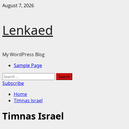
Skip
August 7, 2026
to
content
Lenkaed
My WordPress Blog
Primary
Sample Page
Menu
Search
for:
Subscribe
Home
Timnas Israel
Timnas Israel