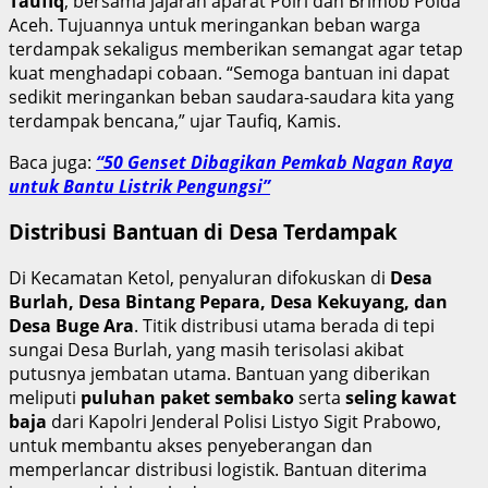
Taufiq
, bersama jajaran aparat Polri dan Brimob Polda
Aceh. Tujuannya untuk meringankan beban warga
terdampak sekaligus memberikan semangat agar tetap
kuat menghadapi cobaan. “Semoga bantuan ini dapat
sedikit meringankan beban saudara-saudara kita yang
terdampak bencana,” ujar Taufiq, Kamis.
Baca juga:
“50 Genset Dibagikan Pemkab Nagan Raya
untuk Bantu Listrik Pengungsi”
Distribusi Bantuan di Desa Terdampak
Di Kecamatan Ketol, penyaluran difokuskan di
Desa
Burlah, Desa Bintang Pepara, Desa Kekuyang, dan
Desa Buge Ara
. Titik distribusi utama berada di tepi
sungai Desa Burlah, yang masih terisolasi akibat
putusnya jembatan utama. Bantuan yang diberikan
meliputi
puluhan paket sembako
serta
seling kawat
baja
dari Kapolri Jenderal Polisi Listyo Sigit Prabowo,
untuk membantu akses penyeberangan dan
memperlancar distribusi logistik. Bantuan diterima