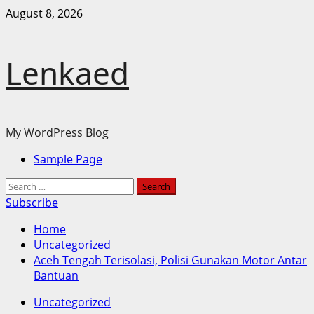
Skip
August 8, 2026
to
content
Lenkaed
My WordPress Blog
Primary
Sample Page
Menu
Search
for:
Subscribe
Home
Uncategorized
Aceh Tengah Terisolasi, Polisi Gunakan Motor Antar
Bantuan
Uncategorized